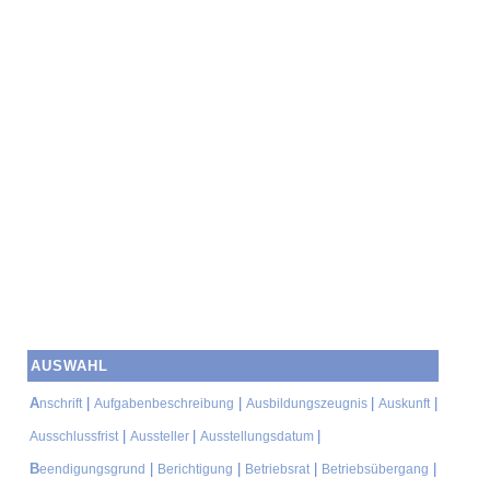
AUSWAHL
A
|
|
|
|
nschrift
Aufgabenbeschreibung
Ausbildungszeugnis
Auskunft
|
|
|
Ausschlussfrist
Aussteller
Ausstellungsdatum
B
|
|
|
|
eendigungsgrund
Berichtigung
Betriebsrat
Betriebsübergang