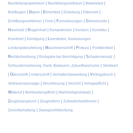
|
|
|
Beurteilungsspielraum
Beurteilungszeitraum
Beweislast
|
D
|
E
|
|
|
Briefbogen
atum
hrlichkeit
Einleitung
Elternzeit
|
|
F
|
G
|
Ermittlungsverfahren
Form
ormulierungen
eheimcode
H
|
K
|
|
|
|
olschuld
lageinhalt
Kompetenzen
Konkurs
Korrektur
|
|
L
Krankheit
Kündigung
eerstellen, Auslassungen
|
M
|
P
|
|
Leistungsbeurteilung
aschinenschrift
rokura
Pünktlichkeit
R
|
|
S
|
echtschreibung
Rückgabe bei Berichtigung
chadensersatz
|
Schlussformulierung: Dank, Bedauern, Zukunftswünsche
Streitwert
|
Ü
|
|
|
V
|
berschrift
Unterschrift
Verhaltensbewertung
ertragsbruch
|
|
|
|
Vertrauensaussage
Veruntreuung
Verzicht
Vorlagepflicht
W
|
|
|
iderruf
Wohlwollenspflicht
Wahrheitsgrundsatz
Z
|
|
|
eugnisanspruch
Zeugnisform
Zufriedenheitsformel
|
Zurückbehaltung
Zwangsvollstreckung