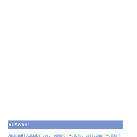
AUSWAHL
A
|
|
|
|
nschrift
Aufgabenbeschreibung
Ausbildungszeugnis
Auskunft