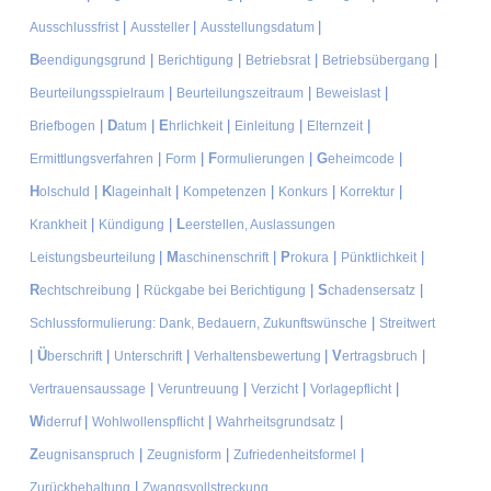
|
|
|
Ausschlussfrist
Aussteller
Ausstellungsdatum
B
|
|
|
|
eendigungsgrund
Berichtigung
Betriebsrat
Betriebsübergang
|
|
|
Beurteilungsspielraum
Beurteilungszeitraum
Beweislast
|
D
|
E
|
|
|
Briefbogen
atum
hrlichkeit
Einleitung
Elternzeit
|
|
F
|
G
|
Ermittlungsverfahren
Form
ormulierungen
eheimcode
H
|
K
|
|
|
|
olschuld
lageinhalt
Kompetenzen
Konkurs
Korrektur
|
|
L
Krankheit
Kündigung
eerstellen, Auslassungen
|
M
|
P
|
|
Leistungsbeurteilung
aschinenschrift
rokura
Pünktlichkeit
R
|
|
S
|
echtschreibung
Rückgabe bei Berichtigung
chadensersatz
|
Schlussformulierung: Dank, Bedauern, Zukunftswünsche
Streitwert
|
Ü
|
|
|
V
|
berschrift
Unterschrift
Verhaltensbewertung
ertragsbruch
|
|
|
|
Vertrauensaussage
Veruntreuung
Verzicht
Vorlagepflicht
W
|
|
|
iderruf
Wohlwollenspflicht
Wahrheitsgrundsatz
Z
|
|
|
eugnisanspruch
Zeugnisform
Zufriedenheitsformel
|
Zurückbehaltung
Zwangsvollstreckung